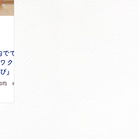
均でで
ワクに
び』
0均 #知