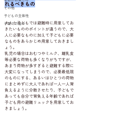
れるべきもの
その他
子どもの主体性
大人と子どもでは避難時に用意してお
子育ての悩み
きたいもののポイントが違うので、大
人に必要なものに加えて子どもに必要
なものをあらかじめ用意しておきまし
ょう。
乳児の場合はおむつやミルク、離乳食
等必要な荷物も多くなりがちですが、
あまり荷物が多すぎると避難する際に
大変になってしまうので、必要最低限
のものにする、あるいはひとつの荷物
にまとめずに大人であれば一人一人背
負えるように分散させたり、子どもで
あっても自分で背負える年齢であれば
子ども用の避難リュックを用意してお
きましょう。