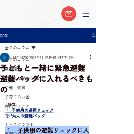
記事
全てのコラム
k92149707
2025年3月25日
読了時間: 2分
全てのコラム
子どもと一緒に緊急避難
通園環境
避難バッグに入れるべきも
子育てに関する制度
の
発達・発育
子育てのお金
-目次-
育児アイデア
１. 子供用の避難リュック
ちびっこレシピ
２. 大人の避難バッグ
キッズクラフト
１．子供用の避難リュックに入
季節のお楽しみ