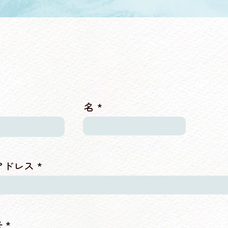
名
アドレス
号