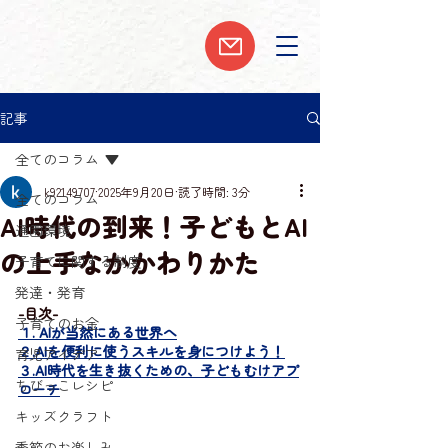
記事
全てのコラム
k92149707
2025年9月20日
読了時間: 3分
全てのコラム
AI時代の到来！子どもとAI
通園環境
の上手なかかわりかた
子育てに関する制度
発達・発育
-目次-
子育てのお金
１. AIが当然にある世界へ
２.AIを便利に使うスキルを身につけよう！
育児アイデア
３.AI時代を生き抜くための、子どもむけアプ
ちびっこレシピ
ローチ
キッズクラフト
季節のお楽しみ