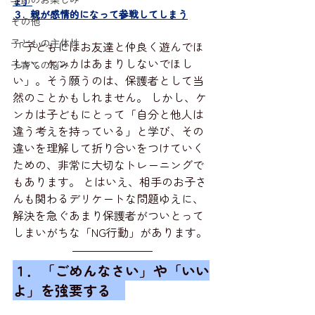
ょ」
３.  親が感情的になって参戦してしまう
その他
子どもの主体性
「子どもにはお友達と仲良く遊んでほ
しい。ケンカはあまりしないでほし
子育ての悩み
い」。そう願うのは、保護者として当
然のことかもしれません。 しかし、ケ
ンカは子どもにとって「自分と他人は
違う考えを持っている」と学び、その
違いを理解して折り合いをつけていく
ための、非常に大切なトレーニングで
もあります。 とはいえ、相手のお子さ
んも関わるデリケートな問題ゆえに、
解決を急ぐあまり保護者がついとって
しまいがちな「NG行動」があります。
１．「ごめんなさい」や「いい
よ」を強要する　