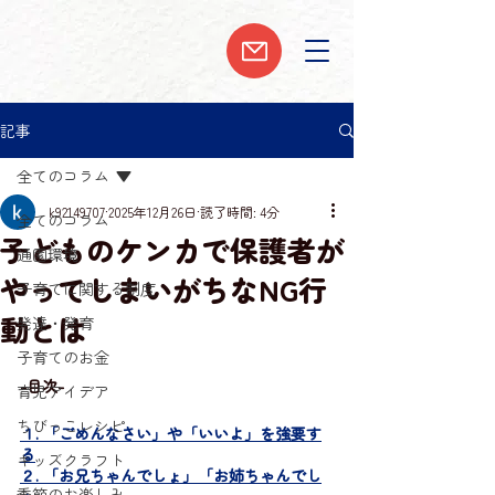
記事
全てのコラム
k92149707
2025年12月26日
読了時間: 4分
全てのコラム
子どものケンカで保護者が
通園環境
やってしまいがちなNG行
子育てに関する制度
動とは
発達・発育
子育てのお金
-目次-
育児アイデア
ちびっこレシピ
１. 「ごめんなさい」や「いいよ」を強要す
る
キッズクラフト
２. 「お兄ちゃんでしょ」「お姉ちゃんでし
季節のお楽しみ