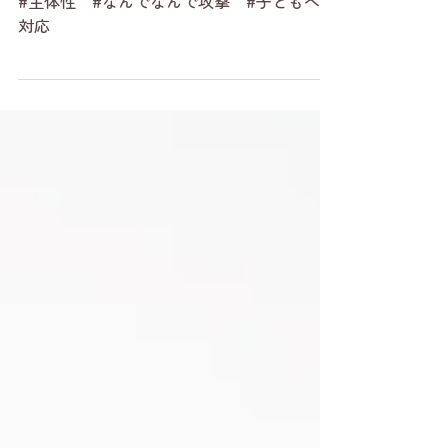
攻撃に疲れてしまった時の処方
箋
#主体性 #なんでなんで攻撃 #子どもへの
対応