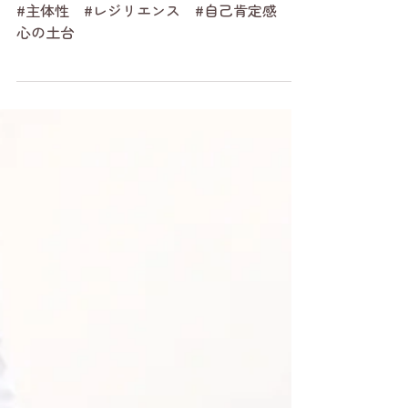
3月25日
子どもの主体性
一生ものの「心の土台」を作る
「見えない力」とは
#主体性 #レジリエンス #自己肯定感 #
心の土台